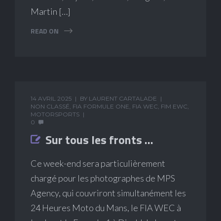
Martin […]
READ ON
14 AVRIL 2025
BY
LAURENT CARTALADE
NON CLASSÉ
,
FIA FORMULE ONE
,
FIA WEC
,
FIM EWC
,
MOTORSPORTS
0
Sur tous les fronts …
Ce week-end sera particulièrement
chargé pour les photographes de MPS
Agency, qui couvriront simultanément les
24 Heures Moto du Mans, le FIA WEC à