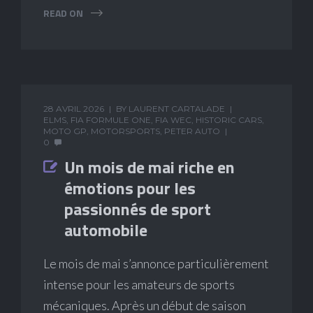
READ ON
28 AVRIL 2026
BY
LAURENT CARTALADE
ELMS
,
FIA FORMULE ONE
,
FIA WEC
,
HISTORIC CARS
,
MOTO GP
,
MOTORSPORTS
,
PETER AUTO
0
Un mois de mai riche en
émotions pour les
passionnés de sport
automobile
Le mois de mai s’annonce particulièrement
intense pour les amateurs de sports
mécaniques. Après un début de saison