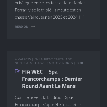
privilégié entre les fans et leurs idoles.
Ferrari vise le triplé, la meute est en
chasse Vainqueur en 2023 et 2024, […]
READ ON
4 MAI 2025
BY
LAURENT CARTALADE
NON CLASSÉ
,
FIA WEC
,
MOTORSPORTS
0
FIA WEC – Spa-
Francorchamps : Dernier
Round Avant Le Mans
Comme le veut la tradition, Spa-
Francorchamps s’apprête à accueillir