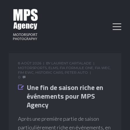
8 AOÛT 2026
BY
LAURENT CARTALADE
MOTORSPORTS
,
ELMS
,
FIA FORMULE ONE
,
FIA WEC
,
FIM EWC
,
HISTORIC CARS
,
PETER AUTO
0
Une fin de saison riche en
événements pour MPS
Agency
Après une première partie de saison
particulièrement riche en événements, en