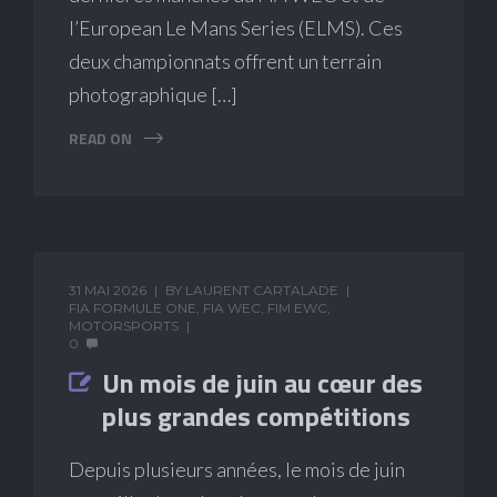
l’European Le Mans Series (ELMS). Ces
deux championnats offrent un terrain
photographique […]
READ ON
31 MAI 2026
BY
LAURENT CARTALADE
FIA FORMULE ONE
,
FIA WEC
,
FIM EWC
,
MOTORSPORTS
0
Un mois de juin au cœur des
plus grandes compétitions
Depuis plusieurs années, le mois de juin