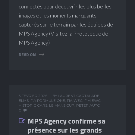
connectés pour découvrir les plus belles
images et les moments marquants
capturés sur le terrain par les équipes de
MPS Agency (Visitez la Phototèque de
MPS Agency)
READ ON
3 FÉVRIER 2026
BY
LAURENT CARTALADE
ELMS
,
FIA FORMULE ONE
,
FIA WEC
,
FIM EWC
,
HISTORIC CARS
,
LE MANS CUP
,
PETER AUTO
0
MPS Agency confirme sa
présence sur les grands