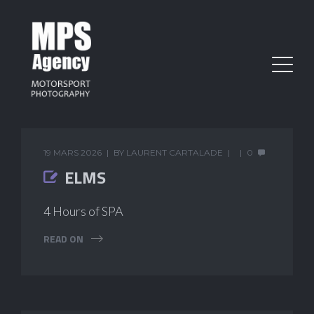
19 MARS 2026
BY
LAURENT CARTALADE
0
ELMS
4 Hours of SPA
READ ON