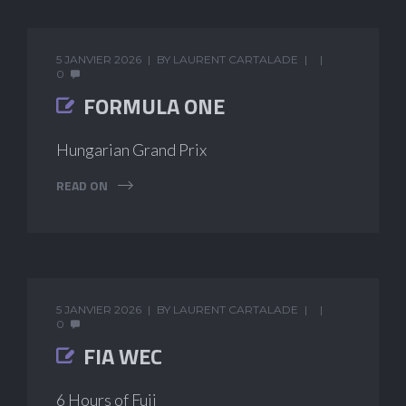
5 JANVIER 2026
BY
LAURENT CARTALADE
0
FORMULA ONE
Hungarian Grand Prix
READ ON
5 JANVIER 2026
BY
LAURENT CARTALADE
0
FIA WEC
6 Hours of Fuji