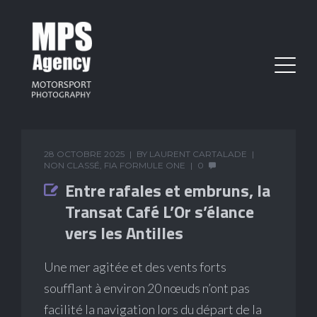
28 OCTOBRE 2025
BY
LAURENT CARTALADE
NON CLASSÉ
,
FIA FORMULE ONE
0
Entre rafales et embruns, la
Transat Café L’Or s’élance
vers les Antilles
Une mer agitée et des vents forts
soufflant à environ 20 nœuds n’ont pas
facilité la navigation lors du départ de la