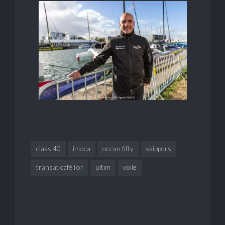
class 40
imoca
ocean fifty
skippers
transat café l’or
ultim
voile