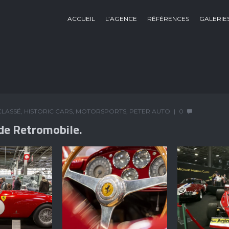
ACCUEIL
L’AGENCE
RÉFÉRENCES
GALERIE
CLASSÉ
,
HISTORIC CARS
,
MOTORSPORTS
,
PETER AUTO
0
 de Retromobile.