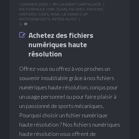
1 JANVIER 2025
BY
LAURENT CARTALADE
FIA FORMULE ONE
,
ELMS
,
FIA WEC
,
FIM EWC
,
HISTORIC CARS
,
IMSA
,
LE MANS CUP
,
MOTORSPORTS
,
PETER AUTO
0
Achetez des fichiers
numériques haute
résolution
Offrez-vous ou offrez à vos proches un
souvenir inoubliable grâce à nos fichiers
numériques haute résolution, conçus pour
un usage personnel ou pour faire plaisir à
un passionné de sports mécaniques.
Pourquoi choisir un fichier numérique
haute résolution ? Nos fichiers numériques
haute résolution vous offrent de