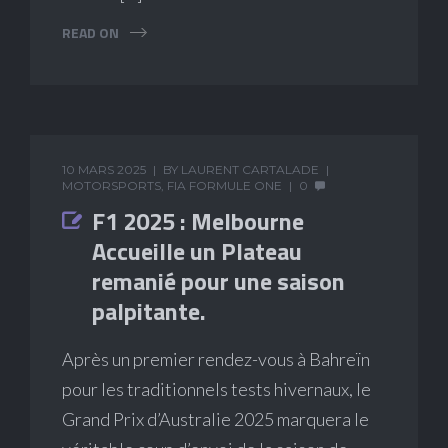
READ ON
10 MARS 2025
BY
LAURENT CARTALADE
MOTORSPORTS
,
FIA FORMULE ONE
0
F1 2025 : Melbourne
Accueille un Plateau
remanié pour une saison
palpitante.
Après un premier rendez-vous à Bahreïn
pour les traditionnels tests hivernaux, le
Grand Prix d’Australie 2025 marquera le