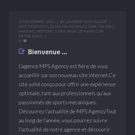
21 DÉCEMBRE 2024
BY
LAURENT CARTALADE
MOTORSPORTS
,
ELMS
,
FIA FORMULE ONE
,
FIA WEC
,
FIM EWC
,
HISTORIC CARS
,
IMSA
,
LE MANS CUP
,
PETER AUTO
0
Bienvenue …
L’agence MPS Agency est fière de vous
accueillir sur son nouveau site internet.Ce
site a été conçu pour offrir une expérience
optimale, tant aux professionnels qu’aux
passionnés de sports mécaniques.
Découvrez l’actualité de MPS AgencyTout
au long de l’année, vous pourrez suivre
l’actualité de notre agence et découvrir