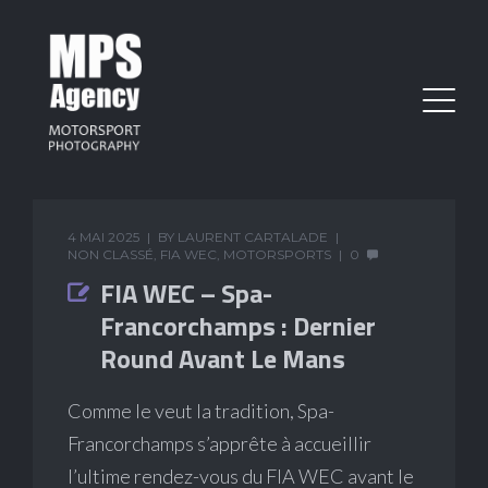
4 MAI 2025
BY
LAURENT CARTALADE
NON CLASSÉ
,
FIA WEC
,
MOTORSPORTS
0
FIA WEC – Spa-
Francorchamps : Dernier
Round Avant Le Mans
Comme le veut la tradition, Spa-
Francorchamps s’apprête à accueillir
l’ultime rendez-vous du FIA WEC avant le